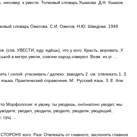
несовер. к увести. Толковый словарь Ушакова. Д.Н. Ушаков.
ковый словарь Ожегова. С.И. Ожегов, Н.Ю. Шведова. 1949
 (сов. УВЕСТИ, еду, едёшь), что у кого. Красть, воровать. У
ькой в метро увели, совсем народ озверел. Возм. из уг …
ть / силой: утаскивать / далеко: заводить 2. см. отвлекать 1. 3.
языка. Практический справочник. М.: Русский язык. З. Е. Але
часто Морфология: я увожу, ты уводишь, он/она/оно уводит, мы
 уводите, уводил, уводила, уводило, уводили, уводящий,
и; сущ …
ТОРОНУ кого. Разг. Отвлекать от главного, заслонять главное