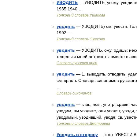
УВОДИТЬ
— УВОДИТЬ, увожу, уводишь. 
2
1935 1940 …
Толковый словарь Ушакова
уводить
— УВОД(ИТЬ) см. увести. Тол
3
1992 …
Толковый словарь Ожегова
уводить
— УВОДИТЬ, ожу, одишь; несов.
4
тещеньки моей антрекоты вместе с авос
Словарь русского арго
уводить
— 1. выводить, отводить, удаля
5
см. красть Словарь синонимов русского 
…
Словарь синонимов
уводить
— глаг., нсв., употр. сравн. 
6
уводим, вы уводите, они уводят, уводи,
уводимый, уводивший, уводя; св. увест
Толковый словарь Дмитриева
Уводить в сторону
— кого. УВЕСТИ В С
7