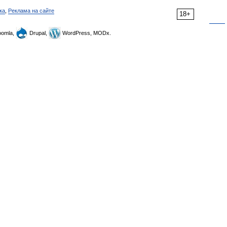
ка
,
Реклама на сайте
18+
omla,
Drupal,
WordPress, MODx.