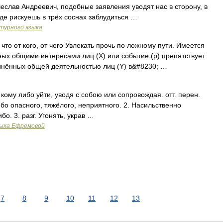
слав Андреевич, подобные заявления уводят нас в сторону, в
где рискуешь в трёх соснах заблудиться …
турного языка
, что от кого, от чего Увлекать прочь по ложному пути. Имеется
ных общими интересами лиц (X) или событие (p) препятствует
инённых общей деятельностью лиц (Y) в&#8230; …
 кому либо уйти, уводя с собою или сопровождая. отт. перен.
ибо опасного, тяжёлого, неприятного. 2. Насильственно
бо. 3. разг. Угонять, украв …
зыка Ефремовой
7
8
9
10
11
12
13